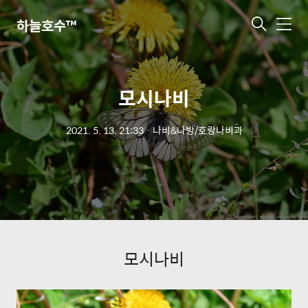
하늘호수™
메
뉴
모시나비
2021. 5. 13. 21:33
ㆍ
나비&나방/호랑나비과
모시나비