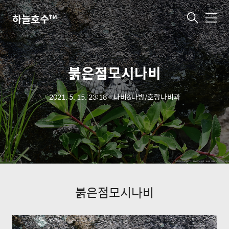
하늘호수™
메
뉴
붉은점모시나비
2021. 5. 15. 23:18
ㆍ
나비&나방/호랑나비과
붉은점모시나비