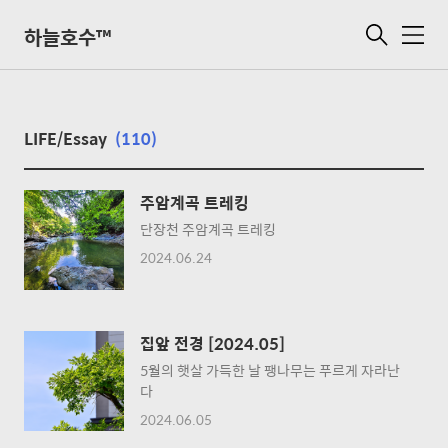
하늘호수™
메
뉴
LIFE/Essay
(110)
주암계곡 트레킹
단장천 주암계곡 트레킹
2024.06.24
집앞 전경 [2024.05]
5월의 햇살 가득한 날 팽나무는 푸르게 자라난
다
2024.06.05