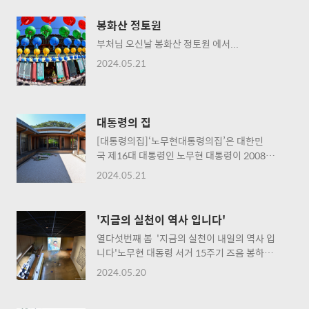
봉화산 정토원
부처님 오신날 봉화산 정토원 에서...
2024.05.21
대통령의 집
[대통령의집]‘노무현대통령의집’은 대한민
국 제16대 대통령인 노무현 대통령이 2008년 2
월 25일 퇴임 후 2009년 서거 전까지 생활했
2024.05.21
던 공간이다. 생태 건축의 대가 고(故) 정기
용 건축가가 흙, 나무 등 자연 재료를 사용하
여 설계했으며 주변 산세가 자연스럽게 이어지
'지금의 실천이 역사 입니다'
도록 지붕을 낮고 평평하게 지어 ‘지붕 낮은
열다섯번째 봄 '지금의 실천이 내일의 역사 입
집’으로 불린다.귀향을 통해 참여정부 국정철학
니다'노무현 대동령 서거 15주기 즈음 봉하묘
인 국가균형발전을 몸소 실천한 노무현 대통령
역...
은 이 집에서 마을의 생태계와 공동체를 복원하
2024.05.20
고 진보적 민주주의를 연구하는 일에 힘을 쏟으
며 시민으로서의 새로운 삶을 모색했다. ‘이 집