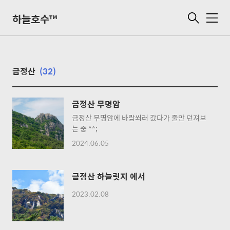
하늘호수™
메
뉴
금정산
(32)
금정산 무명암
금정산 무명암에 바람쐬러 갔다가 줄만 던져보
는 중 ^^;
2024.06.05
금정산 하늘릿지 에서
2023.02.08