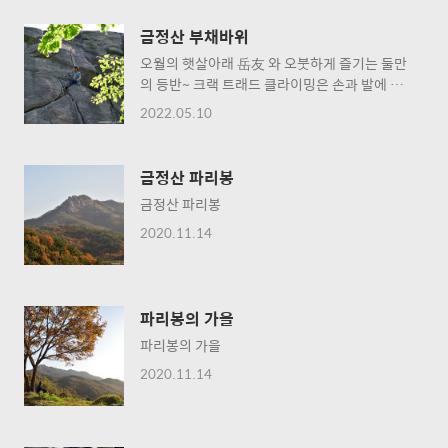
금정산 부채바위
오월의 햇살아래 岳友 와 오붓하게 즐기는 둘만
의 등반~ 크랙 트래드 클라이밍은 손과 발에 고
통을 안겨 주지만 재미는 배가 된다~ 재미는 개
2022.05.10
뿔~ 살 이나 빼야겠다~~ ㅠㅠ
금정산 파리봉
금정산 파리봉
2020.11.14
파리봉의 가을
파리봉의 가을
2020.11.14