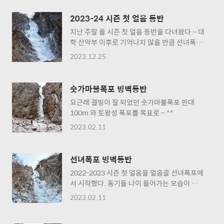
빙벽 상태가 대박이다 ^^ 덕분에 전세 등반을 하
고 선녀폭포를 배경으로 기념 사진도 담았던 멋
2023-24 시즌 첫 얼음 등반
진 하루 ~
지난 주말 올 시즌 첫 얼음 등반을 다녀왔다 ~ 대
학 산악부 이후로 기억나지 않을 만큼 선녀폭이
잘 얼었다 ~ 2004년 1월 이후로 등반하지 않았
2023.12.25
던 선남폭이 다 얼었으니 말이다 ~ 지금은 지구
별 소풍을 떠나 별이 된 광훈형이 생각나는 산행
이었다 ~
숫가마불폭포 빙벽등반
요근래 결빙이 잘 되었던 숫가마불폭포 판대
100m 와 토왕성 폭포를 목표로 ~ ^^
2023.02.11
선녀폭포 빙벽등반
2022-2023 시즌 첫 얼음을 얼음골 선녀폭포에
서 시작했다. 동기들 나이 들어가는 모습이 사진
속에 나타난다~ ^^;
2023.02.11