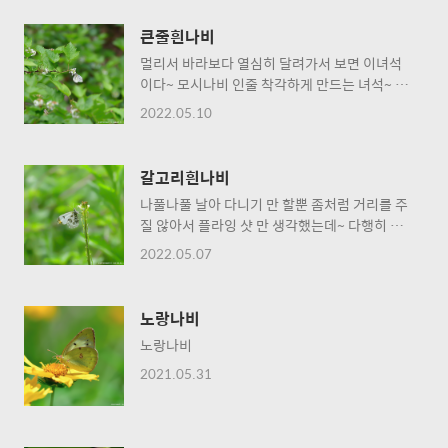
큰줄흰나비
멀리서 바라보다 열심히 달려가서 보면 이녀석
이다~ 모시나비 인줄 착각하게 만드는 녀석~ ㅎ
ㅎ 산딸기꽃에 앉아서 열심히 꿀 빠는 중이다~
2022.05.10
갈고리흰나비
나풀나풀 날아 다니기 만 할뿐 좀처럼 거리를 주
질 않아서 플라잉 샷 만 생각했는데~ 다행히 주
변에 피어 있는 냉이꽃에 앉아서 열심히 담아 주
2022.05.07
었다~ ^^; 시기를 놓쳐 이른봄에 만나지 못했지
만 반가웠던 캡틴후크~ 갈고리흰나비~
노랑나비
노랑나비
2021.05.31