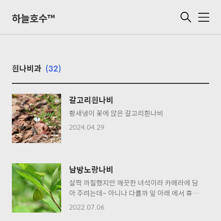
하늘호수™
메
뉴
흰나비과
(32)
갈고리흰나비
황새냉이 꽃에 앉은 갈고리흰나비
2024.04.29
남방노랑나비
살짝 까칠했지만 깨끗한 녀석이라 카메라에 담
아 주려는데~ 아니나 다를까 잎 아래 에서 휴식
중~ ㅋㅋ
2022.07.06