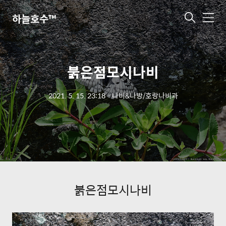
하늘호수™
메
뉴
붉은점모시나비
2021. 5. 15. 23:18
ㆍ
나비&나방/호랑나비과
붉은점모시나비