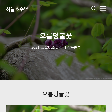
하늘호수™
메
뉴
으름덩굴꽃
2021. 5. 13. 21:24
ㆍ
식물/목본류
으름덩굴꽃