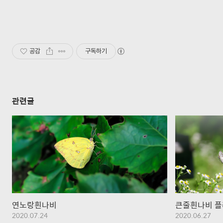
공감
구독하기
관련글
연노랑흰나비
큰줄흰나비 
2020.07.24
2020.06.27