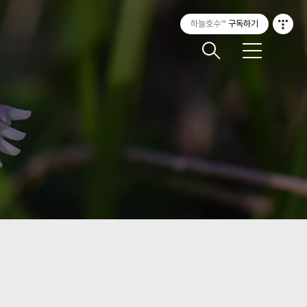
하늘호수™
구독하기
메
뉴