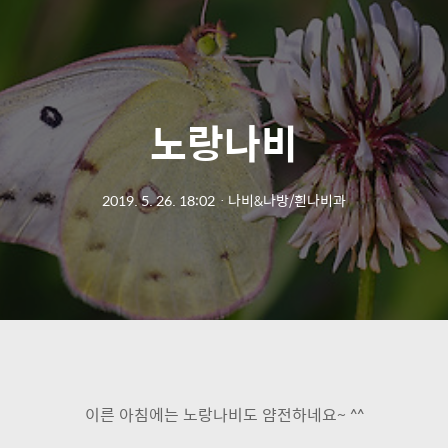
노랑나비
2019. 5. 26. 18:02
ㆍ
나비&나방/흰나비과
이른 아침에는 노랑나비도 얌전하네요~ ^^